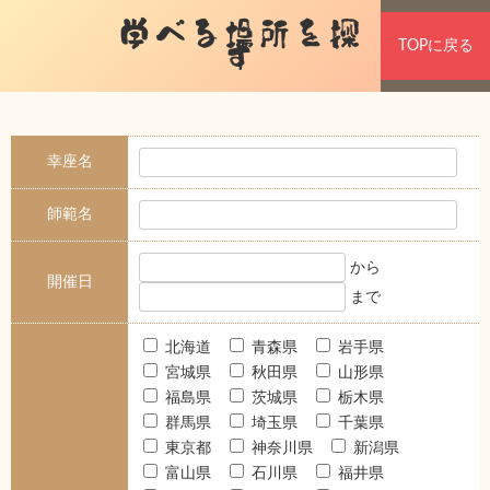
学べる場所を探
TOPに戻る
す
幸座名
師範名
から
開催日
まで
北海道
青森県
岩手県
宮城県
秋田県
山形県
福島県
茨城県
栃木県
群馬県
埼玉県
千葉県
東京都
神奈川県
新潟県
富山県
石川県
福井県