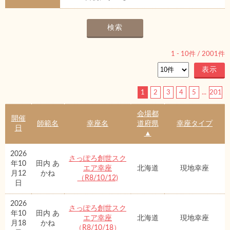
1
-
10
件 /
2001
件
1
2
3
4
5
...
201
会場都
開催
師範名
幸座名
道府県
幸座タイプ
日
▲
2026
さっぽろ創世スク
年10
田内 あ
エア幸座
北海道
現地幸座
月12
かね
（R8/10/12)
日
2026
さっぽろ創世スク
年10
田内 あ
エア幸座
北海道
現地幸座
月18
かね
（R8/10/18）