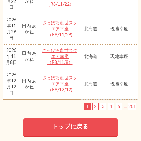
月22
かね
（R8/11/22）
日
2026
さっぽろ創世スク
年11
田内 あ
エア幸座
北海道
現地幸座
月29
かね
（R8/11/29)
日
2026
さっぽろ創世スク
田内 あ
年11
エア幸座
北海道
現地幸座
かね
月8日
（R8/11/8）
2026
さっぽろ創世スク
年12
田内 あ
エア幸座
北海道
現地幸座
月12
かね
（R8/12/12)
日
1
2
3
4
5
...
201
トップに戻る