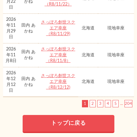
月22
かね
（R8/11/22）
日
2026
さっぽろ創世スク
年11
田内 あ
エア幸座
北海道
現地幸座
月29
かね
（R8/11/29)
日
2026
さっぽろ創世スク
田内 あ
年11
エア幸座
北海道
現地幸座
かね
月8日
（R8/11/8）
2026
さっぽろ創世スク
年12
田内 あ
エア幸座
北海道
現地幸座
月12
かね
（R8/12/12)
日
1
2
3
4
5
...
204
トップに戻る