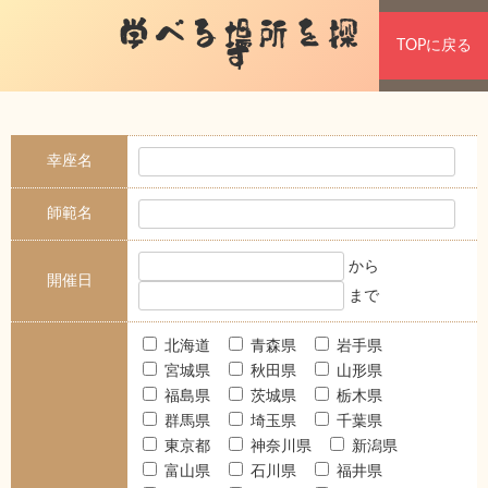
学べる場所を探
TOPに戻る
す
幸座名
師範名
から
開催日
まで
北海道
青森県
岩手県
宮城県
秋田県
山形県
福島県
茨城県
栃木県
群馬県
埼玉県
千葉県
東京都
神奈川県
新潟県
富山県
石川県
福井県