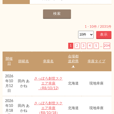
1
-
10
件 /
2031
件
1
2
3
4
5
...
204
会場都
開催
師範名
幸座名
道府県
幸座タイプ
日
▲
2026
さっぽろ創世スク
年10
田内 あ
エア幸座
北海道
現地幸座
月12
かね
（R8/10/12)
日
2026
さっぽろ創世スク
年10
田内 あ
エア幸座
北海道
現地幸座
月18
かね
（R8/10/18）