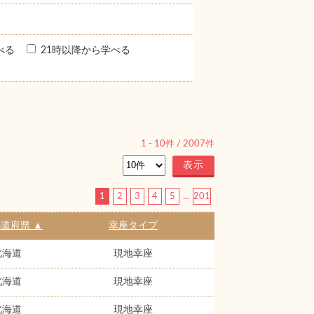
べる
21時以降から学べる
1
-
10
件 /
2007
件
1
2
3
4
5
...
201
道府県 ▲
幸座タイプ
北海道
現地幸座
北海道
現地幸座
北海道
現地幸座