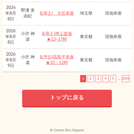
2026
野溝 美
年8月
8/8(土) 大宮幸座
埼玉県
現地幸座
由紀
8日
2026
小沢 神
8/8(土)押上道場
年8月
東京都
現地幸座
楽
★13~17時
8日
2026
小沢 神
8/9(日)高島平幸座
年8月
東京都
現地幸座
楽
★10～12時
9日
1
2
3
4
5
...
204
トップに戻る
© Onore Sho Nippon