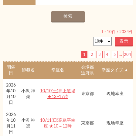
1
-
10
件 /
2034
件
1
2
3
4
5
...
204
開催
会場都
師範名
幸座名
幸座タイプ ▲
日
道府県
2026
年10
小沢 神
10/10(土)押上道場
東京都
現地幸座
月10
楽
★13~17時
日
2026
年10
小沢 神
10/11(日)高島平幸
東京都
現地幸座
月11
楽
座 ★10～12時
日