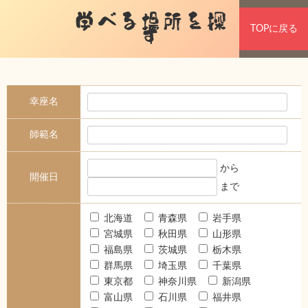
学べる場所を探
TOPに戻る
す
幸座名
師範名
から
開催日
まで
北海道
青森県
岩手県
宮城県
秋田県
山形県
福島県
茨城県
栃木県
群馬県
埼玉県
千葉県
東京都
神奈川県
新潟県
富山県
石川県
福井県