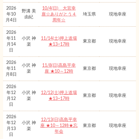
2026
10/4(日) 大宮幸
野溝 美
年10
座☆ありがとう４
埼玉県
現地幸座
由紀
月4日
周年☆
2026
年11
小沢 神
11/14(土)押上道場
東京都
現地幸座
月14
楽
★13~17時
日
2026
小沢 神
11/8(日)高島平幸
年11
東京都
現地幸座
楽
座 ★10～12時
月8日
2026
年12
小沢 神
12/12(土)押上道場
東京都
現地幸座
月12
楽
★13~17時
日
2026
12/13(日)高島平幸
年12
小沢 神
座 ★10～12時★忘
東京都
現地幸座
月13
楽
年会
日