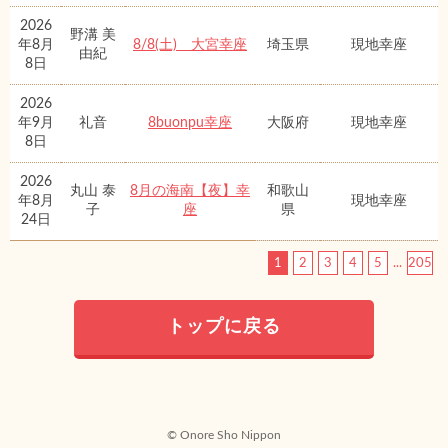
2026
野溝 美
年8月
8/8(土) 大宮幸座
埼玉県
現地幸座
由紀
8日
2026
年9月
礼音
8buonpu幸座
大阪府
現地幸座
8日
2026
丸山 泰
8月の海南【夜】幸
和歌山
年8月
現地幸座
子
座
県
24日
1
2
3
4
5
...
205
トップに戻る
© Onore Sho Nippon