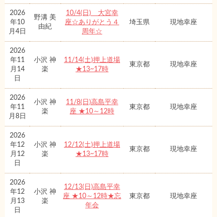
2026
10/4(日) 大宮幸
野溝 美
年10
座☆ありがとう４
埼玉県
現地幸座
由紀
月4日
周年☆
2026
年11
小沢 神
11/14(土)押上道場
東京都
現地幸座
月14
楽
★13~17時
日
2026
小沢 神
11/8(日)高島平幸
年11
東京都
現地幸座
楽
座 ★10～12時
月8日
2026
年12
小沢 神
12/12(土)押上道場
東京都
現地幸座
月12
楽
★13~17時
日
2026
12/13(日)高島平幸
年12
小沢 神
座 ★10～12時★忘
東京都
現地幸座
月13
楽
年会
日