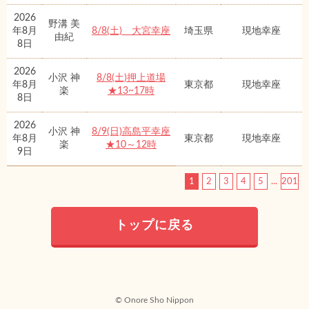
2026
野溝 美
年8月
8/8(土) 大宮幸座
埼玉県
現地幸座
由紀
8日
2026
小沢 神
8/8(土)押上道場
年8月
東京都
現地幸座
楽
★13~17時
8日
2026
小沢 神
8/9(日)高島平幸座
年8月
東京都
現地幸座
楽
★10～12時
9日
1
2
3
4
5
...
201
トップに戻る
© Onore Sho Nippon