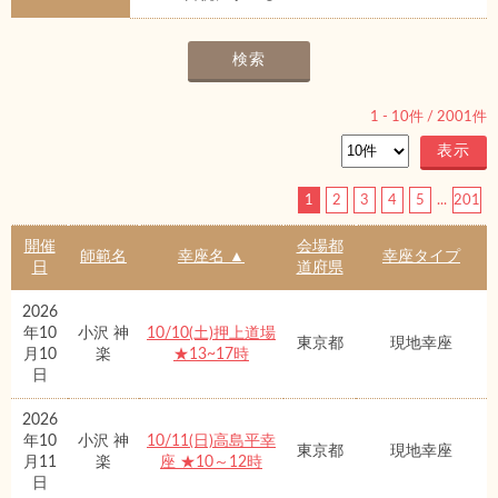
1
-
10
件 /
2001
件
1
2
3
4
5
...
201
開催
会場都
師範名
幸座名 ▲
幸座タイプ
日
道府県
2026
年10
小沢 神
10/10(土)押上道場
東京都
現地幸座
月10
楽
★13~17時
日
2026
年10
小沢 神
10/11(日)高島平幸
東京都
現地幸座
月11
楽
座 ★10～12時
日