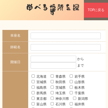
学べる場所を探
TOPに戻る
す
幸座名
師範名
から
開催日
まで
北海道
青森県
岩手県
宮城県
秋田県
山形県
福島県
茨城県
栃木県
群馬県
埼玉県
千葉県
東京都
神奈川県
新潟県
富山県
石川県
福井県