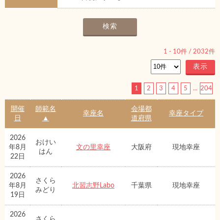
1
-
10
件 /
2032
件
1
2
3
4
5
...
204
開催
師範名
会場都
幸座名
幸座タイプ
日
▲
道府県
2026
おけい
年8月
文の里幸座
大阪府
現地幸座
はん
22日
2026
さくら
年8月
北習志野Labo
千葉県
現地幸座
みどり
19日
2026
さくら