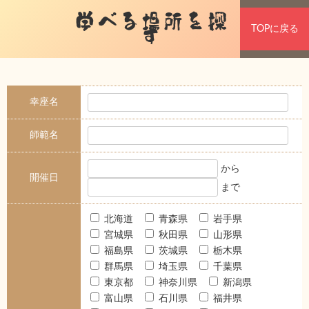
学べる場所を探
TOPに戻る
す
幸座名
師範名
から
開催日
まで
北海道
青森県
岩手県
宮城県
秋田県
山形県
福島県
茨城県
栃木県
群馬県
埼玉県
千葉県
東京都
神奈川県
新潟県
富山県
石川県
福井県