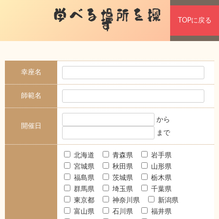
学べる場所を探
TOPに戻る
す
幸座名
師範名
から
開催日
まで
北海道
青森県
岩手県
宮城県
秋田県
山形県
福島県
茨城県
栃木県
群馬県
埼玉県
千葉県
東京都
神奈川県
新潟県
富山県
石川県
福井県