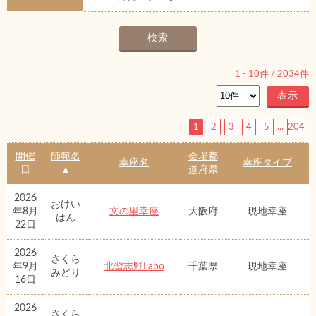
1
-
10
件 /
2034
件
1
2
3
4
5
...
204
開催
師範名
会場都
幸座名
幸座タイプ
日
▲
道府県
2026
おけい
年8月
文の里幸座
大阪府
現地幸座
はん
22日
2026
さくら
年9月
北習志野Labo
千葉県
現地幸座
みどり
16日
2026
さくら