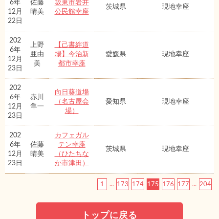
6年
佐藤
坂東市岩井
茨城県
現地幸座
12月
晴美
公民館幸座
22日
202
上野
【己書絆道
6年
亜由
場】今治新
愛媛県
現地幸座
12月
美
都市幸座
23日
202
向日葵道場
6年
赤川
（名古屋会
愛知県
現地幸座
12月
隼一
場）
23日
202
カフェガル
6年
佐藤
テン幸座
茨城県
現地幸座
12月
晴美
（ひたちな
23日
か市津田）
1
...
173
174
175
176
177
...
204
トップに戻る