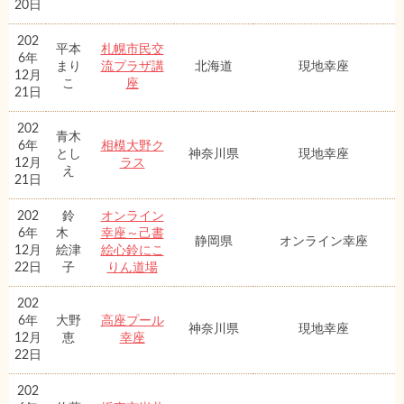
20日
202
平本
札幌市民交
6年
まり
流プラザ講
北海道
現地幸座
12月
こ
座
21日
202
青木
6年
相模大野ク
とし
神奈川県
現地幸座
12月
ラス
え
21日
202
鈴
オンライン
6年
木
幸座～己書
静岡県
オンライン幸座
12月
絵津
絵心鈴にこ
22日
子
りん道場
202
6年
大野
高座プール
神奈川県
現地幸座
12月
恵
幸座
22日
202