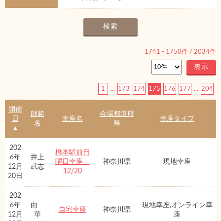
1741
-
1750
件 /
2034
件
1
...
173
174
175
176
177
...
204
開催
師範
会場都道府
日
幸座名
幸座タイプ
名
県
▲
202
橋本駅前日
6年
井上
曜日幸座
神奈川県
現地幸座
12月
武志
12/20
20日
202
6年
由
現地幸座,オンライン幸
自宅幸座
神奈川県
12月
華
座