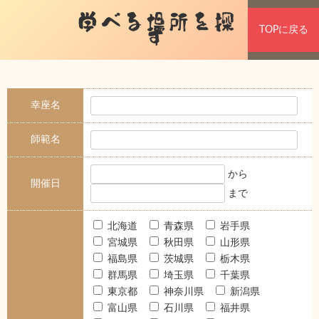
学べる場所を探
TOPに戻る
す
幸座名
師範名
から
開催日
まで
北海道
青森県
岩手県
宮城県
秋田県
山形県
福島県
茨城県
栃木県
群馬県
埼玉県
千葉県
東京都
神奈川県
新潟県
富山県
石川県
福井県