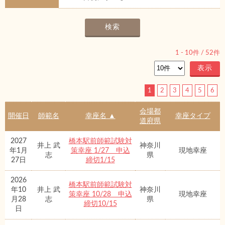
1
-
10
件 /
52
件
1
2
3
4
5
6
会場都
開催日
師範名
幸座名 ▲
幸座タイプ
道府県
2027
橋本駅前師範試験対
井上 武
神奈川
年1月
策幸座 1/27 申込
現地幸座
志
県
27日
締切1/15
2026
橋本駅前師範試験対
年10
井上 武
神奈川
策幸座 10/28 申込
現地幸座
月28
志
県
締切10/15
日