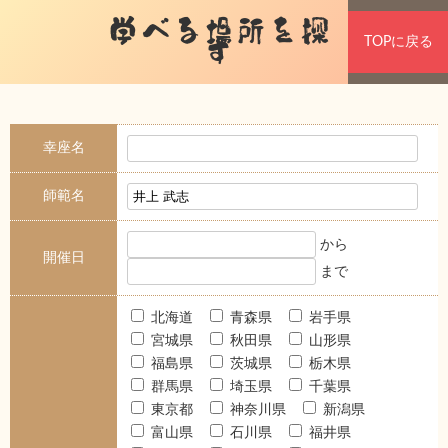
学べる場所を探
TOPに戻る
す
幸座名
師範名
から
開催日
まで
北海道
青森県
岩手県
宮城県
秋田県
山形県
福島県
茨城県
栃木県
群馬県
埼玉県
千葉県
東京都
神奈川県
新潟県
富山県
石川県
福井県