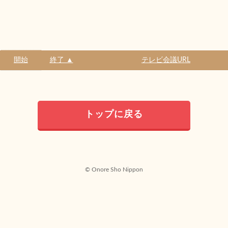
開始
終了 ▲
テレビ会議URL
トップに戻る
© Onore Sho Nippon