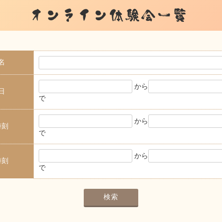
オンライン体験会一覧
名
から
日
で
から
時刻
で
から
時刻
で