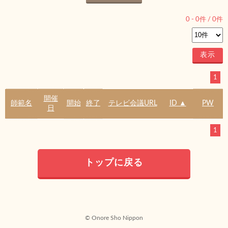
0
-
0
件 /
0
件
1
開催
師範名
開始
終了
テレビ会議URL
ID ▲
PW
日
1
トップに戻る
© Onore Sho Nippon