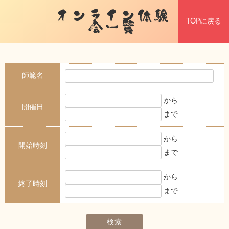
オンライン体験
TOPに戻る
会一覧
師範名
から
開催日
まで
から
開始時刻
まで
から
終了時刻
まで