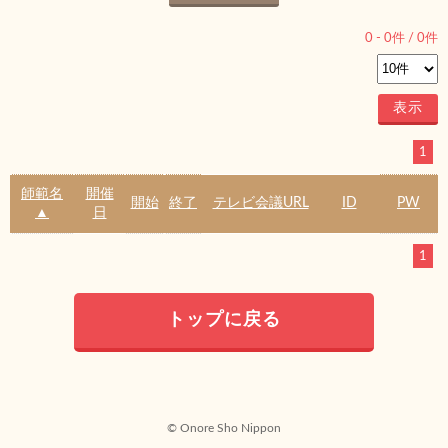
0
-
0
件 /
0
件
1
師範名
開催
開始
終了
テレビ会議URL
ID
PW
▲
日
1
トップに戻る
© Onore Sho Nippon