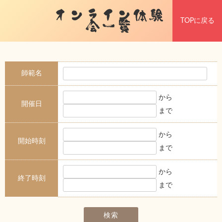
オンライン体験
TOPに戻る
会一覧
師範名
から
開催日
まで
から
開始時刻
まで
から
終了時刻
まで