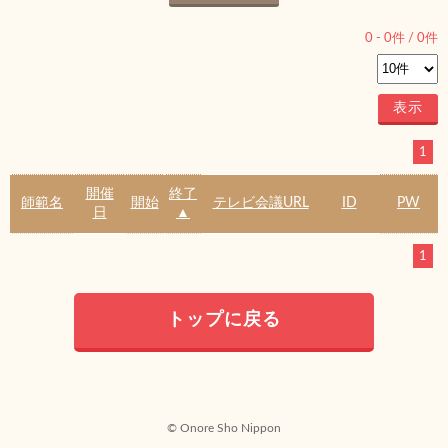
0
-
0
件 /
0
件
1
開催
終了
師範名
開始
テレビ会議URL
ID
PW
日
▲
1
トップに戻る
© Onore Sho Nippon