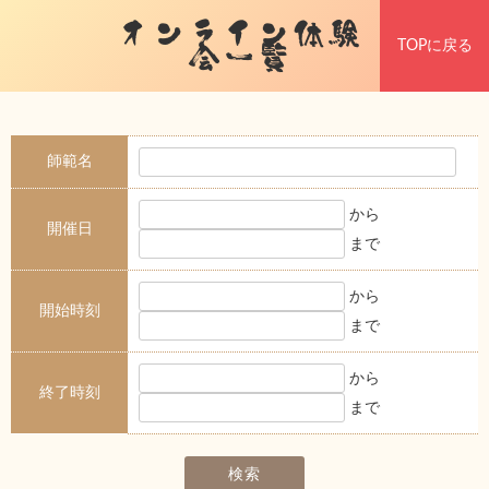
オンライン体験
TOPに戻る
会一覧
師範名
から
開催日
まで
から
開始時刻
まで
から
終了時刻
まで