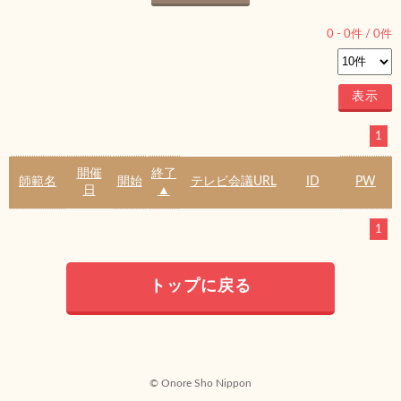
0
-
0
件 /
0
件
1
開催
終了
師範名
開始
テレビ会議URL
ID
PW
日
▲
1
トップに戻る
© Onore Sho Nippon