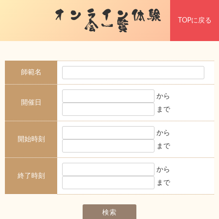
オンライン体験
TOPに戻る
会一覧
師範名
から
開催日
まで
から
開始時刻
まで
から
終了時刻
まで