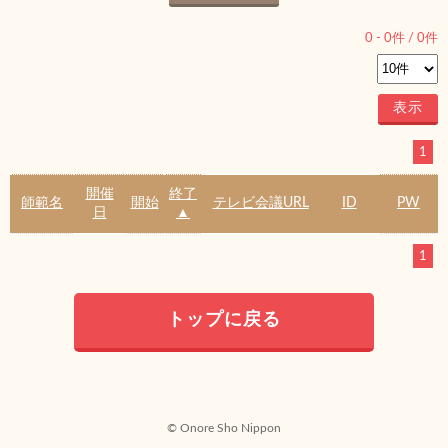
0
-
0
件 /
0
件
1
開催
終了
師範名
開始
テレビ会議URL
ID
PW
日
▲
1
トップに戻る
© Onore Sho Nippon