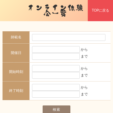
オンライン体験
TOPに戻る
会一覧
師範名
から
開催日
まで
から
開始時刻
まで
から
終了時刻
まで