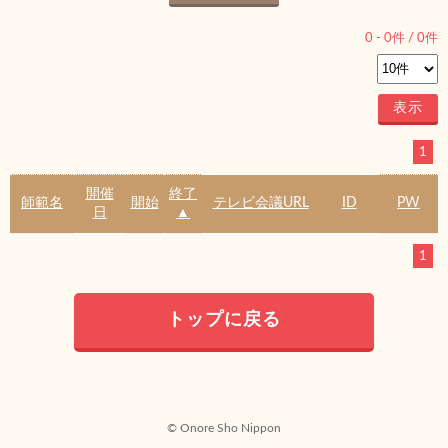
0
-
0
件 /
0
件
1
開催
終了
師範名
開始
テレビ会議URL
ID
PW
日
▲
1
トップに戻る
© Onore Sho Nippon