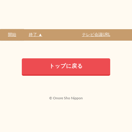
開始
終了 ▲
テレビ会議URL
トップに戻る
© Onore Sho Nippon