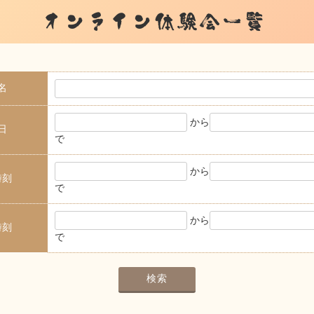
オンライン体験会一覧
名
から
日
で
から
時刻
で
から
時刻
で