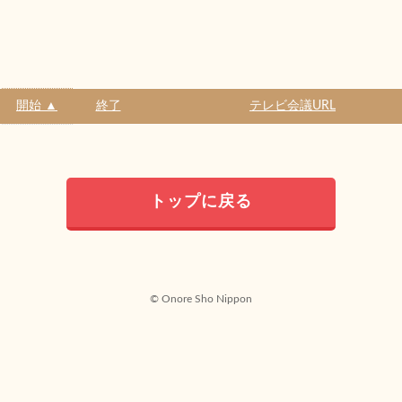
開始 ▲
終了
テレビ会議URL
トップに戻る
© Onore Sho Nippon