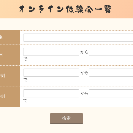
オンライン体験会一覧
名
から
日
で
から
時刻
で
から
時刻
で