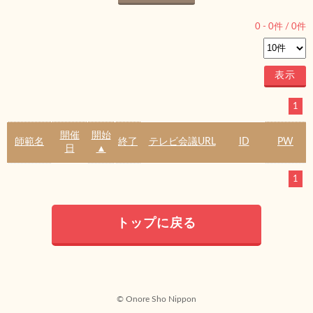
0
-
0
件 /
0
件
1
開催
開始
師範名
終了
テレビ会議URL
ID
PW
日
▲
1
トップに戻る
© Onore Sho Nippon