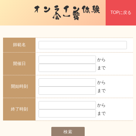
オンライン体験
TOPに戻る
会一覧
師範名
から
開催日
まで
から
開始時刻
まで
から
終了時刻
まで