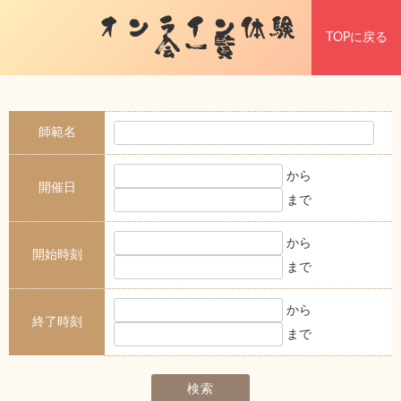
オンライン体験
TOPに戻る
会一覧
師範名
から
開催日
まで
から
開始時刻
まで
から
終了時刻
まで