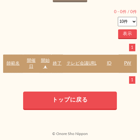
0
-
0
件 /
0
件
1
開催
開始
師範名
終了
テレビ会議URL
ID
PW
日
▲
1
トップに戻る
© Onore Sho Nippon