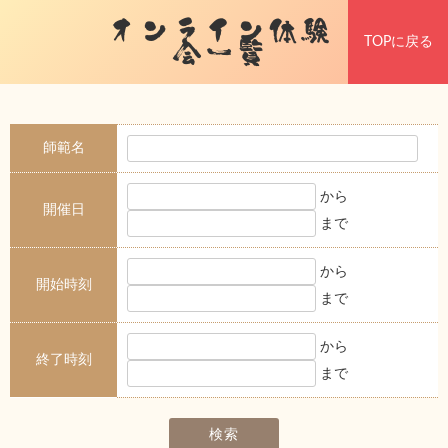
オンライン体験
TOPに戻る
会一覧
師範名
から
開催日
まで
から
開始時刻
まで
から
終了時刻
まで