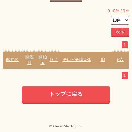
0
-
0
件 /
0
件
1
開催
開始
師範名
終了
テレビ会議URL
ID
PW
日
▲
1
トップに戻る
© Onore Sho Nippon