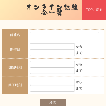
オンライン体験
TOPに戻る
会一覧
師範名
から
開催日
まで
から
開始時刻
まで
から
終了時刻
まで