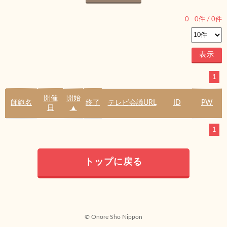
0
-
0
件 /
0
件
1
開催
開始
師範名
終了
テレビ会議URL
ID
PW
日
▲
1
トップに戻る
© Onore Sho Nippon