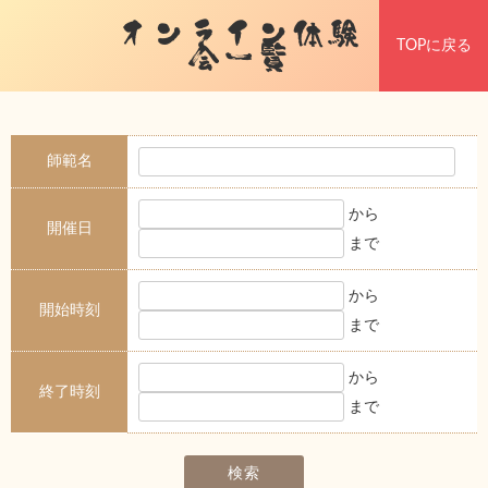
オンライン体験
TOPに戻る
会一覧
師範名
から
開催日
まで
から
開始時刻
まで
から
終了時刻
まで