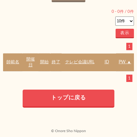
0
-
0
件 /
0
件
1
開催
師範名
開始
終了
テレビ会議URL
ID
PW ▲
日
1
トップに戻る
© Onore Sho Nippon