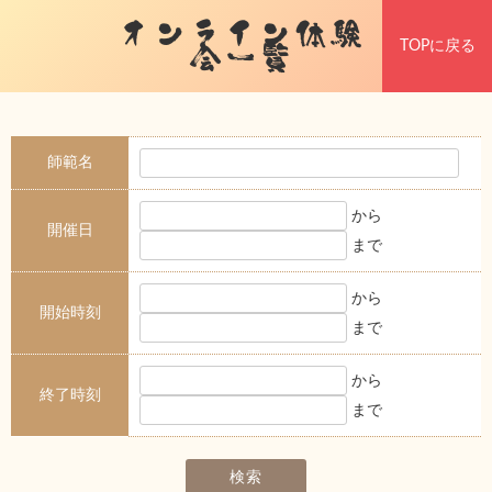
オンライン体験
TOPに戻る
会一覧
師範名
から
開催日
まで
から
開始時刻
まで
から
終了時刻
まで