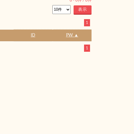
0
-
0
件 /
0
件
1
ID
PW ▲
1