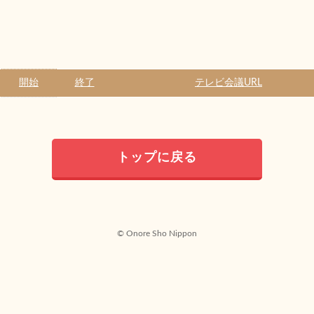
開始
終了
テレビ会議URL
トップに戻る
© Onore Sho Nippon