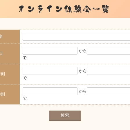
オンライン体験会一覧
名
から
日
で
から
時刻
で
から
時刻
で