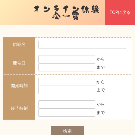
オンライン体験
TOPに戻る
会一覧
師範名
から
開催日
まで
から
開始時刻
まで
から
終了時刻
まで