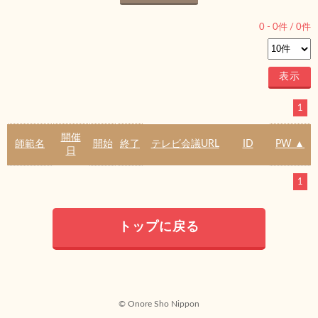
0
-
0
件 /
0
件
1
開催
師範名
開始
終了
テレビ会議URL
ID
PW ▲
日
1
トップに戻る
© Onore Sho Nippon