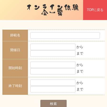
オンライン体験
TOPに戻る
会一覧
師範名
から
開催日
まで
から
開始時刻
まで
から
終了時刻
まで