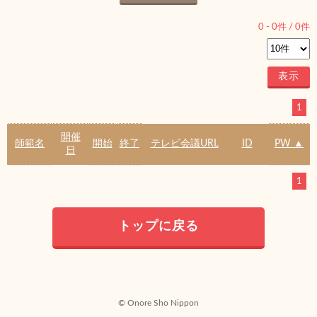
0
-
0
件 /
0
件
1
開催
師範名
開始
終了
テレビ会議URL
ID
PW ▲
日
1
トップに戻る
© Onore Sho Nippon