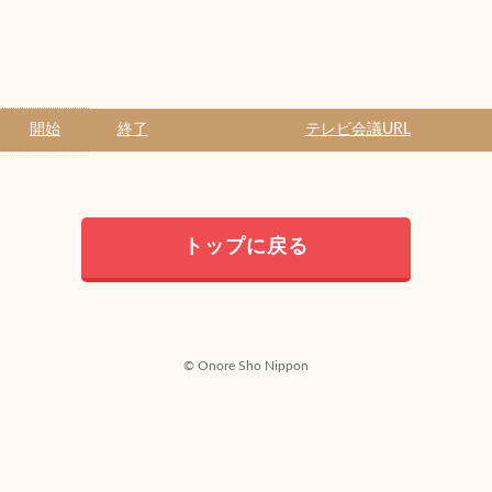
開始
終了
テレビ会議URL
トップに戻る
© Onore Sho Nippon