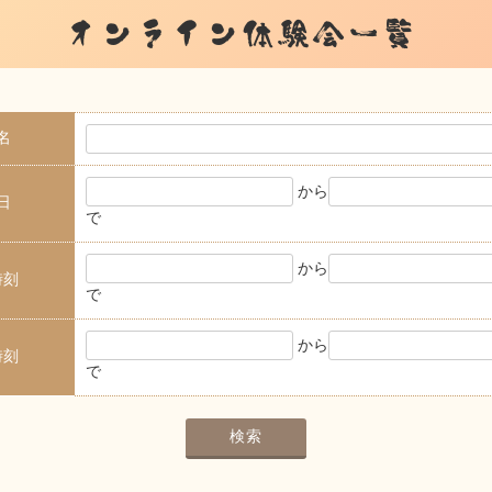
オンライン体験会一覧
名
から
日
で
から
時刻
で
から
時刻
で