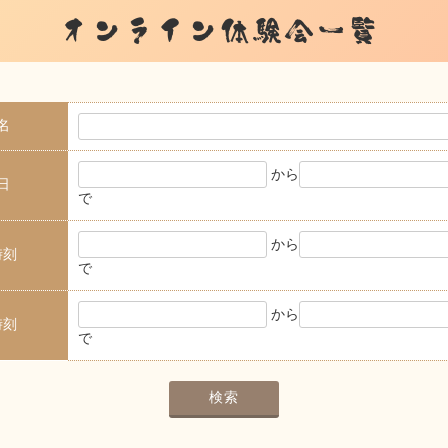
オンライン体験会一覧
名
から
日
で
から
時刻
で
から
時刻
で