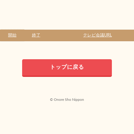
開始
終了
テレビ会議URL
トップに戻る
© Onore Sho Nippon