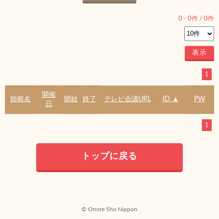
0
-
0
件 /
0
件
1
開催
師範名
開始
終了
テレビ会議URL
ID ▲
PW
日
1
トップに戻る
© Onore Sho Nippon