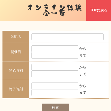
オンライン体験
TOPに戻る
会一覧
師範名
から
開催日
まで
から
開始時刻
まで
から
終了時刻
まで