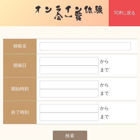
オンライン体験
TOPに戻る
会一覧
師範名
から
開催日
まで
から
開始時刻
まで
から
終了時刻
まで