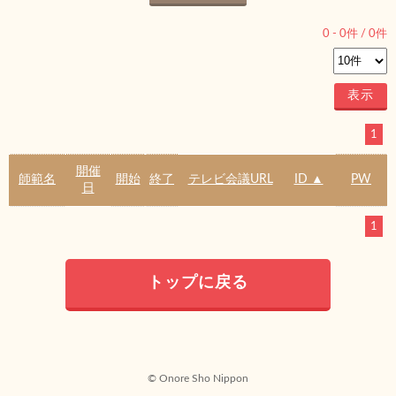
0
-
0
件 /
0
件
1
開催
師範名
開始
終了
テレビ会議URL
ID ▲
PW
日
1
トップに戻る
© Onore Sho Nippon