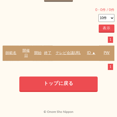
0
-
0
件 /
0
件
1
開催
師範名
開始
終了
テレビ会議URL
ID ▲
PW
日
1
トップに戻る
© Onore Sho Nippon