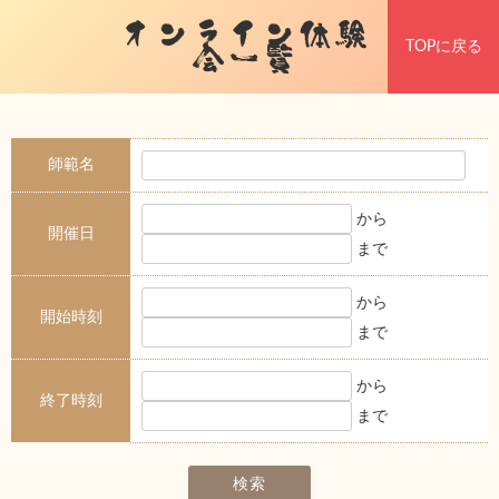
オンライン体験
TOPに戻る
会一覧
師範名
から
開催日
まで
から
開始時刻
まで
から
終了時刻
まで