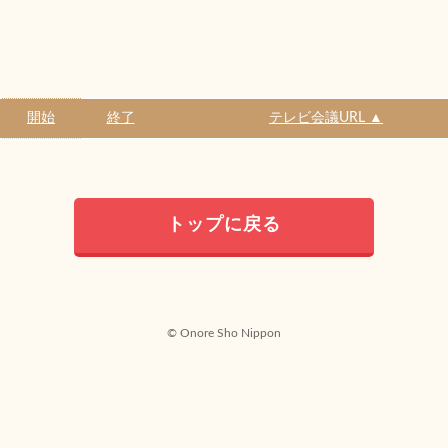
開始
終了
テレビ会議URL ▲
トップに戻る
© Onore Sho Nippon