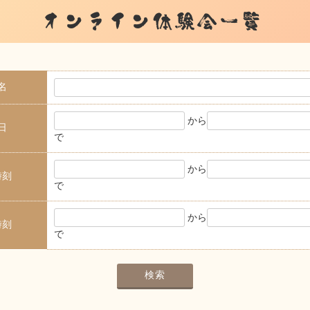
オンライン体験会一覧
名
から
日
で
から
時刻
で
から
時刻
で