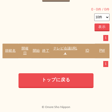
0
-
0
件 /
0
件
1
開催
テレビ会議URL
師範名
開始
終了
ID
PW
日
▲
1
トップに戻る
© Onore Sho Nippon