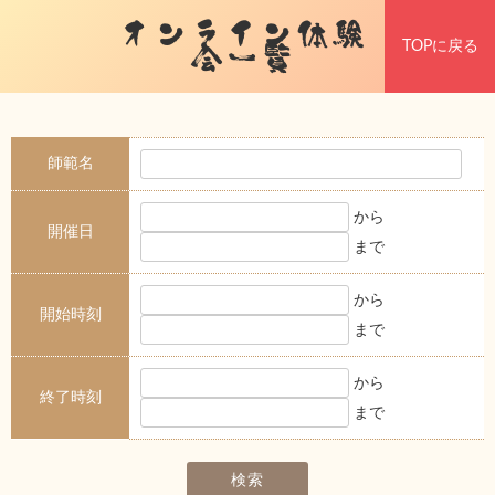
オンライン体験
TOPに戻る
会一覧
師範名
から
開催日
まで
から
開始時刻
まで
から
終了時刻
まで