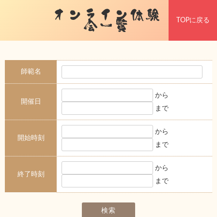
オンライン体験
TOPに戻る
会一覧
師範名
から
開催日
まで
から
開始時刻
まで
から
終了時刻
まで