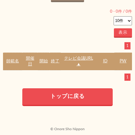
0
-
0
件 /
0
件
1
開催
テレビ会議URL
師範名
開始
終了
ID
PW
日
▲
1
トップに戻る
© Onore Sho Nippon