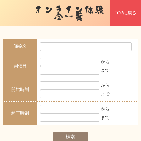
オンライン体験
TOPに戻る
会一覧
師範名
から
開催日
まで
から
開始時刻
まで
から
終了時刻
まで