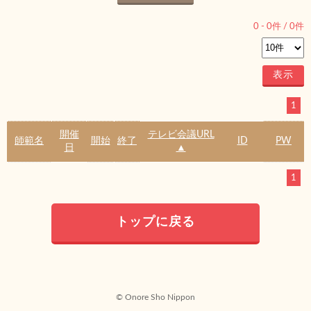
0
-
0
件 /
0
件
1
開催
テレビ会議URL
師範名
開始
終了
ID
PW
日
▲
1
トップに戻る
© Onore Sho Nippon