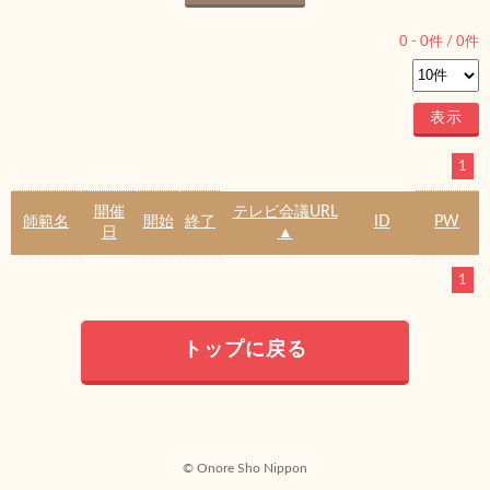
0
-
0
件 /
0
件
1
開催
テレビ会議URL
師範名
開始
終了
ID
PW
日
▲
1
トップに戻る
© Onore Sho Nippon