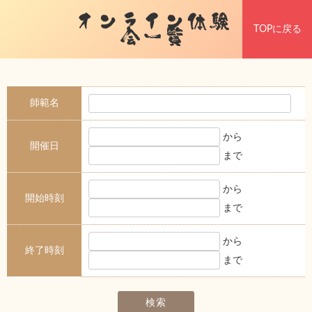
オンライン体験
TOPに戻る
会一覧
師範名
から
開催日
まで
から
開始時刻
まで
から
終了時刻
まで