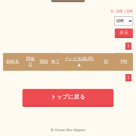
0
-
0
件 /
0
件
1
開催
テレビ会議URL
師範名
開始
終了
ID
PW
日
▲
1
トップに戻る
© Onore Sho Nippon