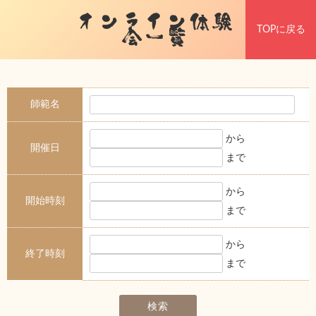
オンライン体験
TOPに戻る
会一覧
師範名
から
開催日
まで
から
開始時刻
まで
から
終了時刻
まで