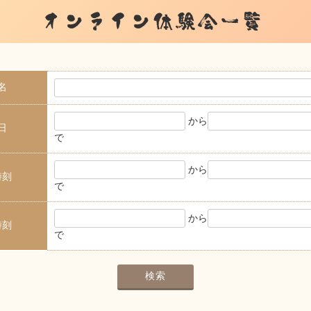
オンライン体験会一覧
名
から
日
で
から
時刻
で
から
時刻
で