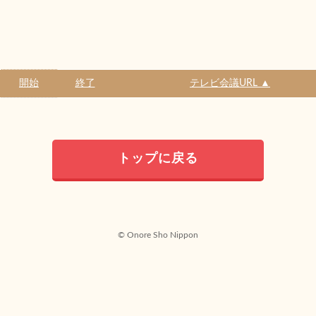
開始
終了
テレビ会議URL ▲
トップに戻る
© Onore Sho Nippon