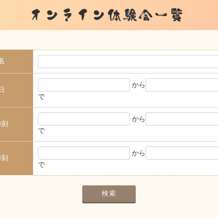
オンライン体験会一覧
名
から
日
で
から
時刻
で
から
時刻
で