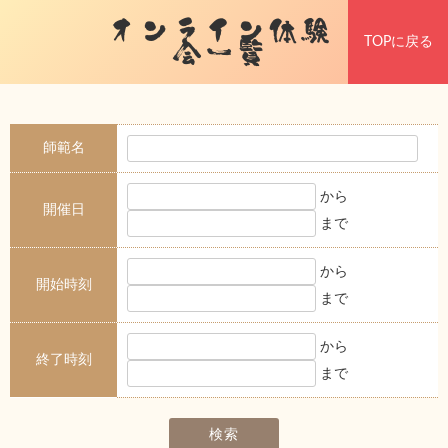
オンライン体験
TOPに戻る
会一覧
師範名
から
開催日
まで
から
開始時刻
まで
から
終了時刻
まで