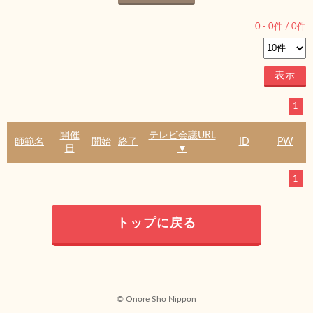
0
-
0
件 /
0
件
1
開催
テレビ会議URL
師範名
開始
終了
ID
PW
日
▼
1
トップに戻る
© Onore Sho Nippon