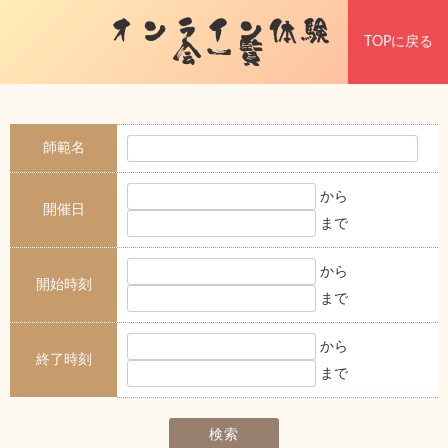
オンライン体験
TOPに戻る
会一覧
師範名
から
開催日
まで
から
開始時刻
まで
から
終了時刻
まで