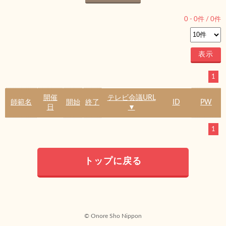
0
-
0
件 /
0
件
1
開催
テレビ会議URL
師範名
開始
終了
ID
PW
日
▼
1
トップに戻る
© Onore Sho Nippon