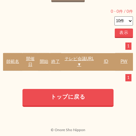
0
-
0
件 /
0
件
1
開催
テレビ会議URL
師範名
開始
終了
ID
PW
日
▼
1
トップに戻る
© Onore Sho Nippon