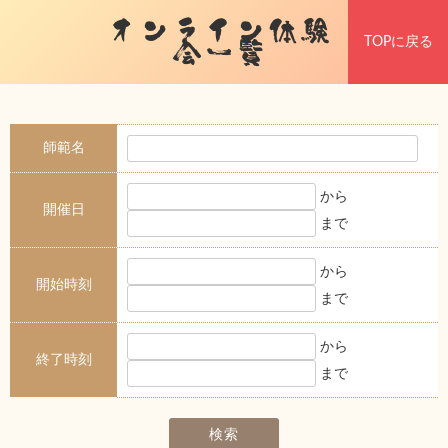
オンライン体験
TOPに戻る
会一覧
師範名
から
開催日
まで
から
開始時刻
まで
から
終了時刻
まで