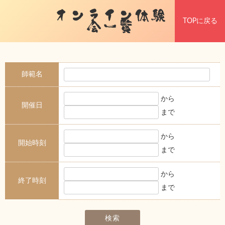
オンライン体験
TOPに戻る
会一覧
師範名
から
開催日
まで
から
開始時刻
まで
から
終了時刻
まで