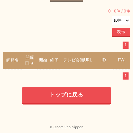
0
-
0
件 /
0
件
1
開催
師範名
開始
終了
テレビ会議URL
ID
PW
日 ▲
1
トップに戻る
© Onore Sho Nippon