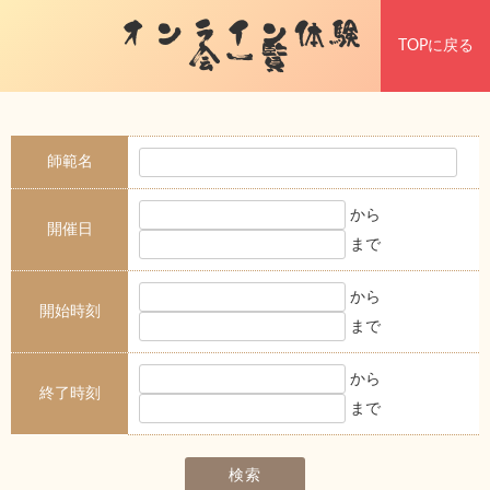
オンライン体験
TOPに戻る
会一覧
師範名
から
開催日
まで
から
開始時刻
まで
から
終了時刻
まで