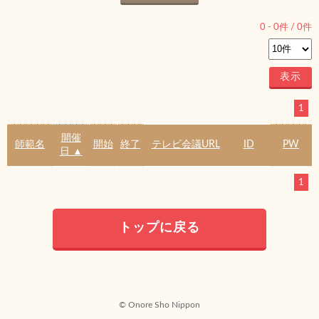
0
-
0
件 /
0
件
1
開催
師範名
開始
終了
テレビ会議URL
ID
PW
日 ▲
1
トップに戻る
© Onore Sho Nippon