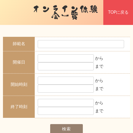
オンライン体験
TOPに戻る
会一覧
師範名
から
開催日
まで
から
開始時刻
まで
から
終了時刻
まで