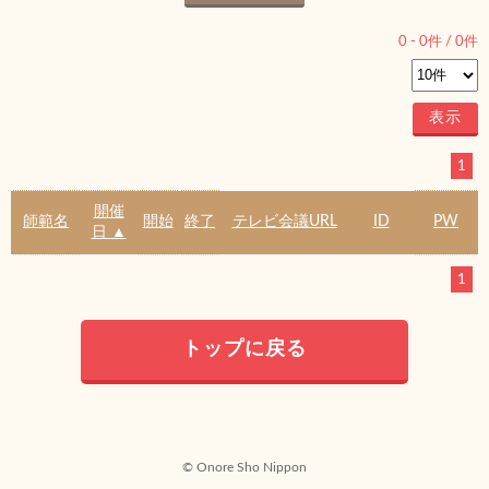
0
-
0
件 /
0
件
1
開催
師範名
開始
終了
テレビ会議URL
ID
PW
日 ▲
1
トップに戻る
© Onore Sho Nippon