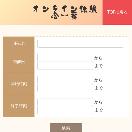
オンライン体験
TOPに戻る
会一覧
師範名
から
開催日
まで
から
開始時刻
まで
から
終了時刻
まで