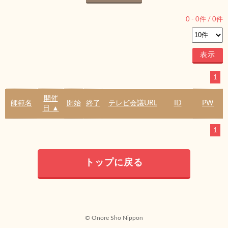
0
-
0
件 /
0
件
1
開催
師範名
開始
終了
テレビ会議URL
ID
PW
日 ▲
1
トップに戻る
© Onore Sho Nippon