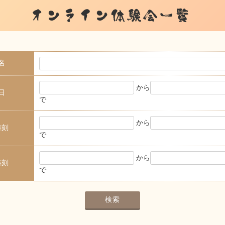
オンライン体験会一覧
名
から
日
で
から
時刻
で
から
時刻
で