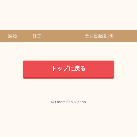
開始
終了
テレビ会議URL
トップに戻る
© Onore Sho Nippon