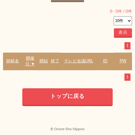
0
-
0
件 /
0
件
1
開催
師範名
開始
終了
テレビ会議URL
ID
PW
日 ▼
1
トップに戻る
© Onore Sho Nippon