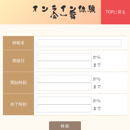
オンライン体験
TOPに戻る
会一覧
師範名
から
開催日
まで
から
開始時刻
まで
から
終了時刻
まで